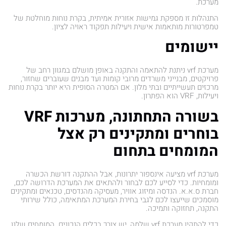
מערכת.
התנהלות זו מספקת גמישות אזורית אמיתית, בקרת נוחות מוחלטת של
טמפרטורות מותאמות אישית ויעילות תפקוד ראויה לציון.
יישומים
מערכת vrf ניתנת להתאמה והתקנה באופן מושלם במגוון רחב של
פרויקטים, מבנייני משרדים מרובי קומות ועד מבנים שעוברים שחזור,
מרכזים תעשייתיים ובתי מלון. אם המטרה הסופית היא יותר בקרת נוחות
ויעילות, VRF הוא הפתרון.
בשורה התחתונה, מערכות VRF
בוחרים ומתקינים רק אצל
המומחים בתחום
מערכת vrf מציעה אינספור יתרונות, אבל ההתקנה דורשת הכשרה
ומומחיות. כדי לסייע לכם לבחור ולהתאים את המערכת הדרושה לכם,
חברת ס.א.א. הנדסה ומיזוג אוויר, מעסיקה מהנדסים, טכנאים ומתקינים
מוסמכים שייעצו לכם לגבי בחירת המערכת המתאימה, כולל שירותי
התקנה, תחזוקה ותמיכה.
כדי להתקין מערכת vrf שלמה, יש צורך בכלים הנכונים. המומחים שלנו