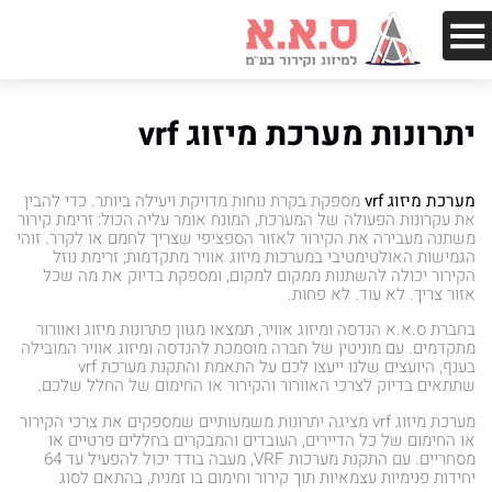
יתרונות מערכת מיזוג vrf
מערכת מיזוג
vrf
מספקת בקרת נוחות מדויקת ויעילה ביותר. כדי להבין
את עקרונות הפעולה של המערכת, המונח אומר עליה הכול: זרימת קירור
משתנה מעבירה את הקירור לאזור הספציפי שצריך לחמם או לקרר. זוהי
הגמישות האולטימטיבי במערכות מיזוג אוויר מתקדמות; זרימת נוזל
הקירור יכולה להשתנות ממקום למקום, ומספקת בדיוק את מה שכל
אזור צריך. לא עוד. לא פחות.
בחברת ס.א.א הנדסה ומיזוג אוויר, תמצאו מגוון פתרונות מיזוג ואוורור
מתקדמים. עם מוניטין של חברה מוסמכת להנדסה ומיזוג אוויר המובילה
בענף, היועצים שלנו ייעצו לכם על התאמת והתקנת מערכת vrf
שתתאים בדיוק לצרכי האוורור והקירור או החימום של החלל שלכם.
מערכת מיזוג vrf מציגה יתרונות משמעותיים שמספקים את צרכי הקירור
או החימום של כל הדיירים, העובדים והמבקרים בחללים פרטיים או
מסחריים. עם התקנת מערכות VRF, מעבה בודד יכול להפעיל עד 64
יחידות פנימיות עצמאיות תוך קירור וחימום בו זמנית, בהתאם לסוג