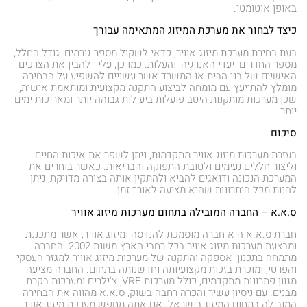
באופן אוטומטי.
כיצד לבחור את מערכת המיזוג המתאימה עבורך
בעת בחירת מערכת מיזוג אוויר, כדאי לשקול מספר גורמים: גודל החלל,
מספר החדרים, יעדי האנרגיה, והעלות. כמו כן, עליך להבין את הצרכים
האישיים של בני הבית או המשרד אשר עשויים להשפיע על הבחירה.
מומלץ להתייעץ עם מומחה לביצוע התקנה מקצועית ומותאמת אישית,
שכן מערכות מותקנות היטב פועלות ביעילות גבוהה יותר ומאריכות ימים
יותר.
סיכום
בעזרת מערכות מיזוג אוויר מתקדמות, ניתן לשפר את איכות החיים
וליצור חללים נעימים ולטובת התפוקה והבריאות. כאשר בוחרים את
המערכת הנכונה ודואגים להביא ולהתקין אותה בצורה מדויקת, ניתן
להנות מכל היתרונות שהיא מציעה לאורך זמן.
ס.א.א – החברה המובילה בתחום מערכות מיזוג אוויר
חברת ס.א.א היא חברה מוסמכת להנדסה ומיזוג אוויר, אשר מתכננת
ומבצעת מערכות מיזוג אוויר בכל רחבי הארץ משנת 2002. החברה
מתמחה בתכנון, אספקה והתקנה של מערכות מיזוג אוויר למגזר העסקי
והפרטי, ומוכרת בזכות מקצועיותה וחדשנותה בתחום. החברה מציעה
מגוון פתרונות מתקדמים, כולל מערכות VRF, צ'ילרים ומערכות בקרת
מבנים. עם ניסיון עשיר והכרה רחבה בשוק, ס.א.א מהווה את הבחירה
המובילה בתחום המיזוג בישראל. אם אתה מחפש מערכת מיזוג אוויר