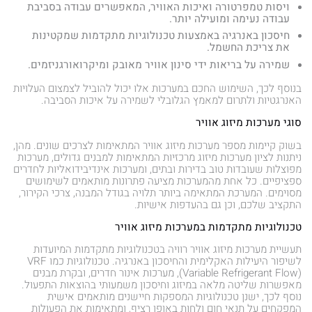
ויסות טמפרטורה ואיכות האוויר, המאפשרים עבודה בסביבת
עבודה נעימה ומועילה יותר.
חיסכון באנרגיה באמצעות טכנולוגיות מתקדמות שמקטינות
את צריכת החשמל.
שמירה על בריאות ידי סינון אוויר מאובק ומיקרואורגניזמים.
בנוסף לכך, השימוש החכם במערכות אלו יכול להוביל לצמצום העלויות
האנרגטיות ולתרום למאמץ הגלובלי לשמירה על איכות הסביבה.
סוגי מערכות מיזוג אוויר
בשוק קיימות מספר מערכות מיזוג אוויר המתאימות לצרכים שונים. מהן,
ניתנות לציון מערכות מיזוג מרכזיות המתאימות למבנים גדולים, מערכות
מפוצלות שעובדות טוב בדירות ובתים, ומערכות אינדיבידואליות לחדרים
ספציפיים. כל אחת מהמערכות מציעה פתרונות מותאמים לשימושים
מסוימים. המערכת המתאימה ביותר תלויה בגודל המבנה, צרכי הקירור,
התקציב שלכם, וכן גם בהעדפות אישיות.
טכנולוגיות מתקדמות במערכות מיזוג אוויר
תעשיית מערכות מיזוג אוויר רוויה בטכנולוגיות מתקדמות המיועדות
לשיפור היעילות האקלימית והחיסכון באנרגיה. טכנולוגיות כמו VRF
(Variable Refrigerant Flow), מערכות אינור חדרים, ובקרת מבנים
מאפשרות שליטה מלאה במיזוג וחיסכון משמעותי בהוצאות התפעול.
נוסף לכך, ישנן טכנולוגיות המספקות חיישנים מותאמים אישית
המפקחים על תנאי חום ולחות באופן רציף, ומתאימות את הפעולות