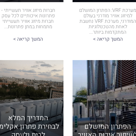
מערכת VRF: הפתרון המושלם
חברות מיזוג אוויר תעשייתי -
למיזוג אוויר מודרני בעולם
פתרונות איכותיים לכל עסק
המודרני, מערכת VRF נחשבת
חברות מיזוג אוויר תעשייתי
לאחת מהטכנולוגיות
מתמחות במתן פתרונות...
המתקדמות ביותר...
המשך קריאה >
המשך קריאה >
המדריך המלא
הפתרון המושלם
לבחירת פתרון אקלימי
שיפור איכות האוויר
לבית ולעסק