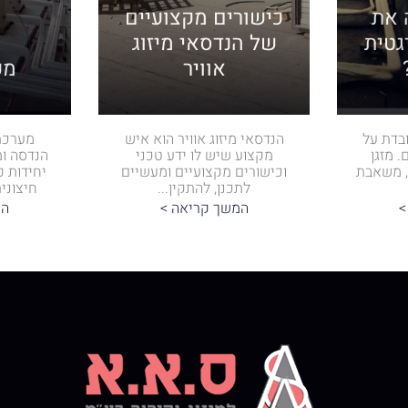
 את
כישורים מקצועיים
גטית
של הנדסאי מיזוג
אוויר
מער
ובדת על
הנדסאי מיזוג אוויר הוא איש
 מזגן
מקצוע שיש לו ידע טכני
הנדסה ומי
ר, משאבת
וכישורים מקצועיים ומעשיים
יחידות פ
לתכנן, להתקין...
חיצוני
>
המשך קריאה >
המ