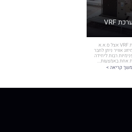
כת VRF
מערכת VRF אצל ס.א.א
זוג אוויר ניתן לחבר
נימיות רבות ליחידה
ת אחת באמצעות...
שך קריאה >