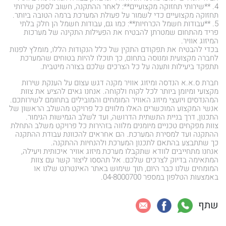
4. **שירותי תחזוקה מקצועיים**: לאחר ההתקנה, חשוב לספק שירותי
תחזוקה מקצועיים כדי לשמור על פעולת המערכת ברמה הטובה ביותר.
5. **עבודות חשמל הכרחיות**: כמו גם, עבודות חשמל הן חלק בלתי
פריד מהתחום שמטרתן להבטיח את הפעילות התקינה של מערכות
המיזוג אוויר.
בכדי להבטיח את תפקודם התקין של כלל הנקודות הללו, מומלץ לפנות
לחברה מקצועית ומנוסה בתחום, כך תוכלו להיות בטוחים שהמערכת
תתפקד ביעילות ותענה על כל הצרכים שלכם בצורה מיטבית.
חברת ס.א.א הנדסה ומיזוג אוויר מקנה דגש עצום על הענקת שירות
מקצועי ומיומן ביותר לכל לקוח ולקוחה. אנחנו גאים להציע את צוות
המהנדסים ויועצי מיזוג האוויר המומחים והמובילים בתחומם לשירותכם.
אנשי המקצוע המוכשרים האלו מלווים כל פרויקט מהשלב הראשון של
התכנון, דרך בניית התשתית הדרושה, ועד לשלב הגמישות הגימור.
צוות מפקחים טכניים מיומנים מלווה בזהירות כל פרויקט משלב התחלת
ההתקנה ועד למסירת המערכת. הם אחראים להכוונת עבודת ההתקנה
כך שתתבצע בהתאם לתכנון המערכת ולהנחיות ההתקנה.
אנחנו מתחייבים לוודא שתקבלו מערכת מיזוג אוויר איכותית ויעילה,
המתאימה בדיוק לצרכים שלכם. אל תהססו ליצור קשר עם צוות
המומחים שלנו כבר היום, תוך שימוש באתר האינטרנט שלנו או
באמצעות הטלפון במספר 04-8000700.
שתף