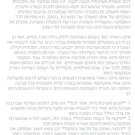
להם תשתית מערכתית מקצה לקצה. זהו צוות שמחבר את התכנונים
למימוש, ומבטיח שהמערכות יוקמו בהתאם לתכנון ובצורה מיטבית.
הצוות מתעסק גם בסקירת המגבלות שבמערכת, ובהבנת הפרטים
הטכניים של אופן הפעולה של המערכת. בנוסף, הוא מתייחס לכל
האספקה החשמלית והטכנית הנדרשת להפעלת המערכת, ומקיים את
התיקונים והשדרוגים הנדרשים למערכת לפי הצורך.
מיזוג האוויר הפך בשנים האחרונות לחלק בלתי נפרד מחיינו, זאת הן
בבית והן במפעלים, מוסדות ומקומות עבודה רבים. על מנת להבטיח את
העובדה כי תכנון מערכות המיזוג יתבצע בצורה נכונה, חסכונית ויעילה,
מומלץ יהיה להיעזר בשירותיה של החברה. חברתנו מתמחה בתחום
הנדסת מיזוג אוויר ויצירת פתרונות איכות בתחום זה עבור הסקטור
הפרטי והעסקי כמו מזגנים תעשייתיים. אנו מובילים את התחום משנת
2002 ולכל אורך שנות פעילותינו, מקפידים על הענקת השירות האדיב
והמקצועי ביותר.
הנדסת מיזוג האוויר מאפשרת לאנשים ברחבי העולם ליהנות ממערכות
מיזוג אוויר מתקדמות שפועלות בצורה יעילה וחסכונית בכל סביבה.
התחום הזה מצריך התעסקות בנושאים רבים, והנקודות החשובות ביותר
הן:
1. **תכנון מערכות מיזוג אוויר נכון**: זהו שלב התכנון המרכזי שבו נבנה
מערכת מיזוג אוויר כדי להבטיח שהיא תפעל ביעילות גבוהה ותשמש
את צרכי החלל בצורה הטובה ביותר.
2. **פיקוח על הקמת המערכת**: בשלב הזה, חשוב לוודא שהמערכת
מותקנת בהתאם לתכנון ושהיא פועלת באופן תקין.
3. **הפצה ושיווק של מכשור בתחום**: זהו נושא חשוב שמספק את
הציוד הנדרש למערכות מיזוג האוויר ומשווק בצורה המתאימה ביותר.