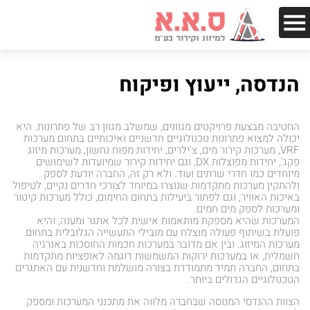
הנדסה, ייעוץ ופיקוח
החטיבה מבצעת פרויקטים מגוונים, שמשלב מגוון רב של פתרונות. היא
יכולה למצוא פתרונות טכנולוגיים חדשניים ואיכותיים בתחום מערכות
VRF, מערכות קירור מים, צ'ילרים, יחידות מפוח נחשון, מערכות מיזוג
פקג', יחידות מפוצלות DX, וגם יחידות קירור שמיועדות לשימושים
מיוחדים כמו חדרי שרתים ועוד. ולא רק זה, החברה יודעת לספק
ולהתקין מערכות מתקדמות שנוצרו במיוחד לצורכי חדרים נקיים, לטיפול
באיכות האוויר, וגם לפתור ביעילות בתחום החימום, כולל מערכות קיטור
ומערכות לספק מים חמים.
המערכות שהיא מספקת מותאמות אישית לכל אתגר ומענה, והיא
פועלת בשיתוף פעולה מוצלח עם מובילי התעשייה הגלובלית בתחום
מערכות המיזוג. ובין אם מדובר במערכות חכמות החוסכות באנרגיה
חשמלית, או במערכות ירוקות המשמשות דוגמה לאופציות מתקדמות
בתחום, החברה תמיד מתמודדת בצורה מושלמת וחדשנית עם האתגרים
הטכנולוגיים הגדולים ביותר.
הצוות ההנדסי המנוסה שבחברה מלווה את מתכנני המערכות ומספק