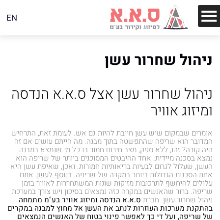
EN
ניהול שחרור עשן
ניהול שחרור עשן אצל ס.א.א הנדסה
ומיזוג אוויר
אומרים שבמקום שיש עשן חייבת להיות גם אש. לעומת זאת, התרחיש
המדובר הוא שריפה שהתפשטה בתוך מבנה. מה הייתם עושים אם זה
היה קורה? זהו, ללא ספק, מצב חירום חמור בו כל מי שנמצא במבנה
נמצא בסכנה מיידית. אחד ההיבטים המסוכנים ביותר של שריפה הוא
העשן, שעלול לגרום לבעיות בריאותיות חמורות. ואכן, שאיפת עשן היא
אחת הסכנות הגדולות ביותר במקרה של שריפה. בנוסף לעשן, אתם
עלולים להיחשף לתרכובות מזיקות שונות המשתחררות לאוויר בזמן
שריפה. ברור שהאנשים במקרה כזה נמצאים בסיכון ויש צורך במערכת
ניהול שחרור עשן. חברת
ס.א.א הנדסה ומיזוג אוויר בע"מ מתמחה
בהתקנת מערכות העוזרות לנתב את העשן אל מחוץ למבנה במקרים
של שריפה, ועל די כך לאפשר פינוי בטוח של האנשים הנמצאים