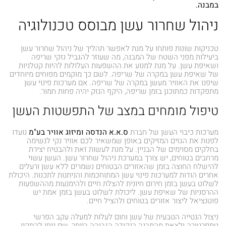
במבנה.
ניהול שחרור עשן מבוסס טכנולוגיה
טכניקות שונות פותחו על מנת לאפשר תהליך של ניהול שחרור עשן
ביעילות מפני השטח של המבנה, מה שעוזר להגביל נזקי שריפה
ושאיפת עשן. על מנת למנוע את ההשפעות העלולות להיות קטלניות
של שאיפת עשן במקרה של שריפה. לשם כך מוקמים מפוחים מיוחדים
שיפנו את האוויר מעשן במקרה של שריפה. אם מערכות פינוי עשן
מתפקדות כמתוכנן בזמן שריפה, היקף הנזק יהיה פחות חמור.
טיפול מומחים במצב של התפשטות העשן
מערכות כיבוי העשן של חברת
ס.א.א הנדסה ומיזוג אוויר בע"מ
נועדו
לפנות את הגזים המזיקים באופן שמשאיר לכם אוויר נקי לנשימה
בחלקים מסוימים של הבניין. על מנת לעשות זאת ולהבטיח יצירת
מרחבים בטוחים, יש צורך במערכת ניהול שחרור עשן. העשן עשוי
להישלח החוצה בזמן שהאזורים הבטוחים נשמרים ללא עשן ורעלים
אחרים הודות למערכות פינוי עשן המתוחכמות והניתנות לתכנות. היכולת
לשלוט בעשן בזמן חירום חיונית להצלת חיים ולהימנעות מההשפעות
ההרסניות של שאיפת עשן. ליכולת לשלוט בעשן בזמן אמת יש
פוטנציאל ליצור אזורים בטוחים ולהציל חיים.
ניצול הנטייה הטבעית של עשן וחום לעלות למעלה עקב הפרשי
טמפרטורה ולצאת מהמבנה בנקודה הגבוהה ביותר, שם ניתן להתקין